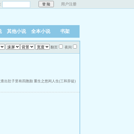
：
用户注册
说
其他小说
全本小说
书架
翻页
夜间
竟查出肚子里有四胞胎
重生之悠闲人生(三和弃徒)