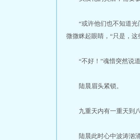
“或许他们也不知道光门
微微眯起眼睛，“只是，这
“不好！”魂惜突然说道
陆晨眉头紧锁。
九重天内有一重天到八重
陆晨此时心中波涛汹涌，