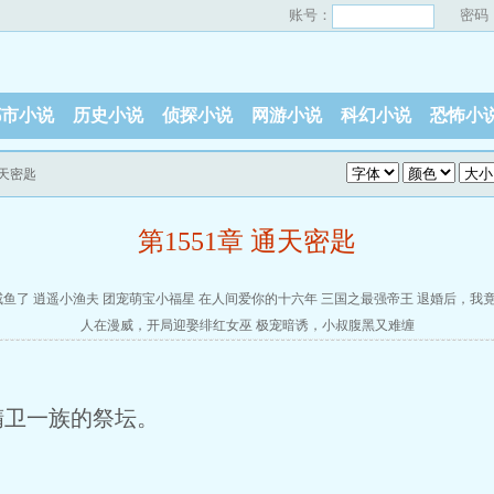
账号：
密码
都市小说
历史小说
侦探小说
网游小说
科幻小说
恐怖小
通天密匙
第1551章 通天密匙
咸鱼了
逍遥小渔夫
团宠萌宝小福星
在人间爱你的十六年
三国之最强帝王
退婚后，我
人在漫威，开局迎娶绯红女巫
极宠暗诱，小叔腹黑又难缠
卫一族的祭坛。