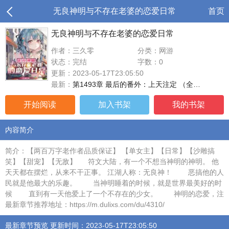
无良神明与不存在老婆的恋爱日常
首页
无良神明与不存在老婆的恋爱日常
作者：三久零
分类：网游
状态：完结
字数：0
更新：2023-05-17T23:05:50
最新：
第1493章 最后的番外：上天注定 （全…
开始阅读
加入书架
我的书架
内容简介
简介：【两百万字老作者品质保证】 【单女主】【日常】【沙雕搞
笑】【甜宠】【无敌】 符文大陆，有一个不想当神明的神明。 他
天天都在摆烂，从来不干正事。 江湖人称：无良神！ 恶搞他的人
民就是他最大的乐趣。 当神明睡着的时候，就是世界最美好的时
候 直到有一天他爱上了一个不存在的少女。 神明的恋爱，注
最新章节推荐地址：https://m.dulixs.com/du/4310/
最新章节预览 更新时间：2023-05-17T23:05:50