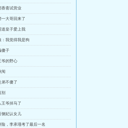
 稻香斋试营业
 榜一大哥回来了
 霸道皇子爱上我
 狼：我觉得我是狗
 骗傻子
 王爷的野心
秋闱
 徒弟不傻了
离别
 八王爷掉马了
 万侧妃认女儿
 好险，李承瑾考了最后一名