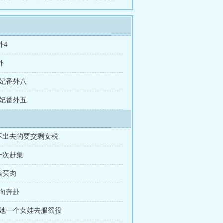
外4
外
侧妃番外八
侧妃番外五
嫁不出去的要交剩女税
一次赶集
粮买肉
双向奔赴
让她一个女娃去服徭役