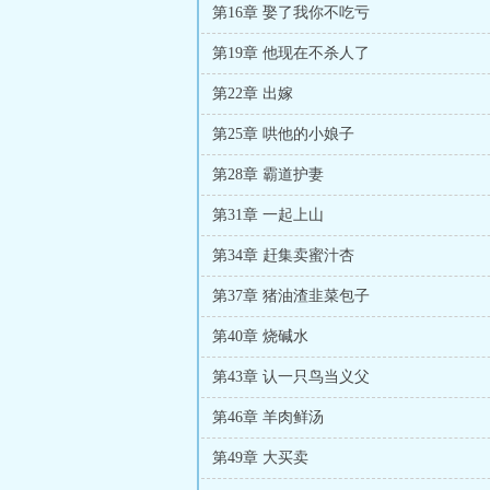
第16章 娶了我你不吃亏
第19章 他现在不杀人了
第22章 出嫁
第25章 哄他的小娘子
第28章 霸道护妻
第31章 一起上山
第34章 赶集卖蜜汁杏
第37章 猪油渣韭菜包子
第40章 烧碱水
第43章 认一只鸟当义父
第46章 羊肉鲜汤
第49章 大买卖