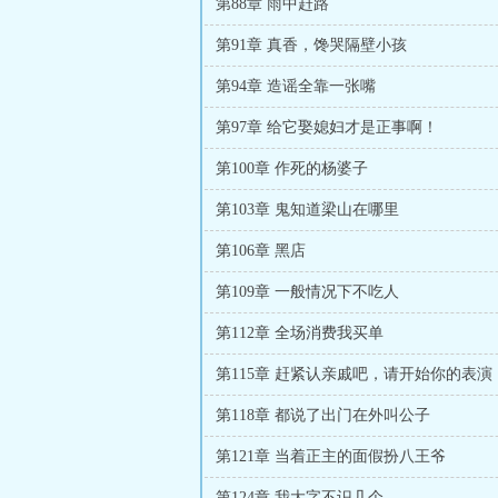
第88章 雨中赶路
第91章 真香，馋哭隔壁小孩
第94章 造谣全靠一张嘴
第97章 给它娶媳妇才是正事啊！
第100章 作死的杨婆子
第103章 鬼知道梁山在哪里
第106章 黑店
第109章 一般情况下不吃人
第112章 全场消费我买单
第115章 赶紧认亲戚吧，请开始你的表演
第118章 都说了出门在外叫公子
第121章 当着正主的面假扮八王爷
第124章 我大字不识几个