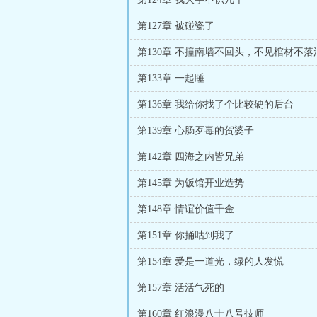
第127章 被碰瓷了
第130章 不撞南墙不回头，不见棺材不落
第133章 一起睡
第136章 我给你找了个比较硬的后台
第139章 心肠歹毒的贺婆子
第142章 四海之内皆兄弟
第145章 为饭馆开业造势
第148章 情谊价值千金
第151章 你捅咕到我了
第154章 爱是一道光，绿的人发慌
第157章 活活气死的
第160章 红浪漫八十八号技师