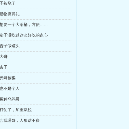
房子被烧了
卖猎物换聘礼
 她想要一个大浴桶，方便……
 这辈子没吃过这么好吃的点心
用杏子做罐头
画大饼
收杏子
乌鸦哥被骗
我也不是个人
大冤种乌鸦哥
要打仗了，加重赋税
 社会我瑾哥，人狠话不多