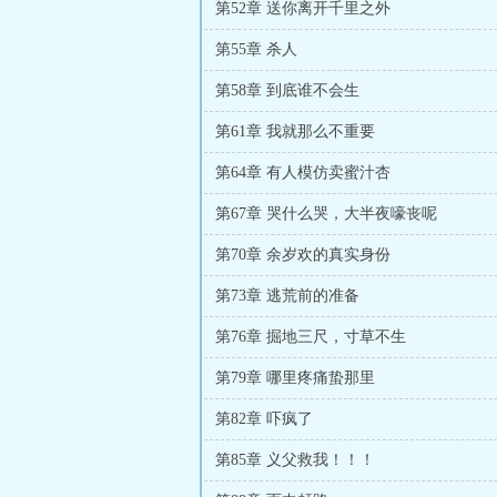
第52章 送你离开千里之外
第55章 杀人
第58章 到底谁不会生
第61章 我就那么不重要
第64章 有人模仿卖蜜汁杏
第67章 哭什么哭，大半夜嚎丧呢
第70章 余岁欢的真实身份
第73章 逃荒前的准备
第76章 掘地三尺，寸草不生
第79章 哪里疼痛蛰那里
第82章 吓疯了
第85章 义父救我！！！