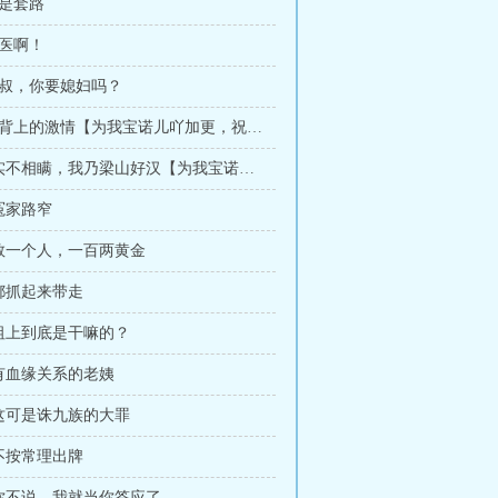
都是套路
神医啊！
二叔，你要媳妇吗？
第99章 马背上的激情【为我宝诺儿吖加更，祝她永远十八岁。】
第102章 实不相瞒，我乃梁山好汉【为我宝诺儿吖加更，么么哒】
 冤家路窄
 救一个人，一百两黄金
 都抓起来带走
 祖上到底是干嘛的？
 有血缘关系的老姨
 这可是诛九族的大罪
 不按常理出牌
 你不说，我就当你答应了