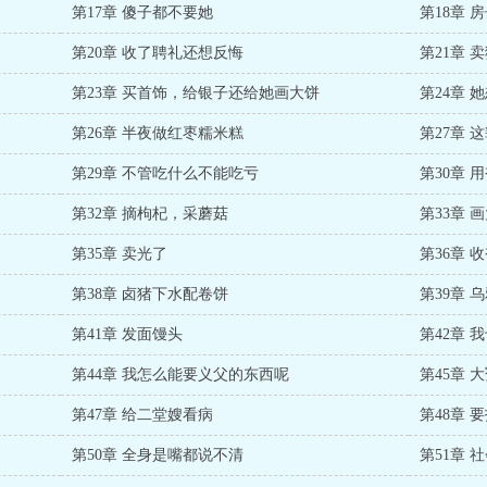
第17章 傻子都不要她
第18章 
第20章 收了聘礼还想反悔
第21章 
第23章 买首饰，给银子还给她画大饼
第24章
第26章 半夜做红枣糯米糕
第27章
第29章 不管吃什么不能吃亏
第30章 
第32章 摘枸杞，采蘑菇
第33章 
第35章 卖光了
第36章 
第38章 卤猪下水配卷饼
第39章 
第41章 发面馒头
第42章 
第44章 我怎么能要义父的东西呢
第45章 
第47章 给二堂嫂看病
第48章 
第50章 全身是嘴都说不清
第51章