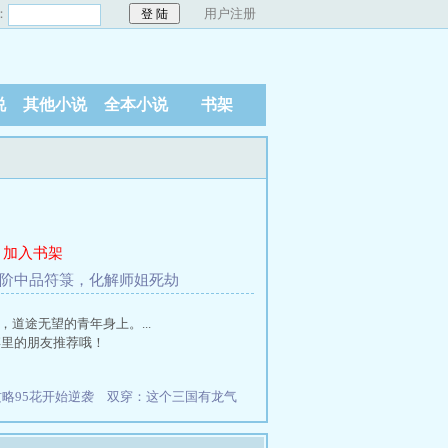
：
用户注册
说
其他小说
全本小说
书架
加入书架
赠四阶中品符箓，化解师姐死劫
道途无望的青年身上。...
博里的朋友推荐哦！
略95花开始逆袭
双穿：这个三国有龙气