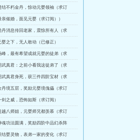
章 凝结不朽金丹，惊动元婴领袖（求订
章 母亲催婚，面见元婴（求订阅））
章 结丹消息传回老家，震惊所有人（求
章 元婴之下，无人敢动（已修正）
章 杨峰，最有希望成就元婴的徒弟（求
章 明武真君：之前小看我这徒弟了（求
章 明武真君身死，获三件四阶宝材（求
章 金丹境五层，奖励元婴境傀儡（求订
章 一剑之威，恐怖如斯（求订阅）
章 超越八师姐，元婴师兄都羡慕（求订
章 神魂功法圆满，奖励四阶中品幻杀阵
章 获结婴灵物，表弟一家的变化（求订