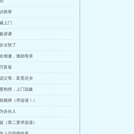
升职
拜访前辈
亲戚上门
老板讲课
进步太快了
美女相邀，激励母亲
百万富翁
劝说父母，富贵还乡
态度热情，上门说媒
奖励规律（求追读！）
成为合伙人
收徒（第二更求追读）
一阶上品符师传承