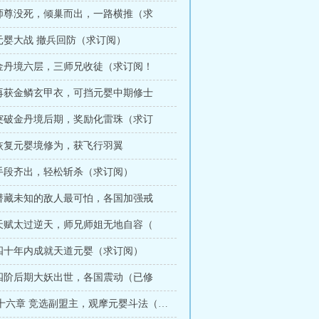
章 师尊没死，倾巢而出，一路横推（求
 元婴大战 撤兵回防（求订阅）
章 金丹境六层，三师兄收徒（求订阅！
章 再获金鳞玄甲衣，可挡元婴中期修士
章 突破金丹境后期，奖励化雷珠（求订
 恢复元婴境修为，获飞行羽翼
章 手段齐出，轻松斩杀（求订阅）
章 潜藏未知的敌人最可怕，各国加强戒
章 天赋太过逆天，师兄师姐无地自容（
章 四十年内成就天道元婴（求订阅）
章 四阶后期大妖出世，各国震动（已修
第二百三十六章 竞选副盟主，观摩元婴斗法（求订阅