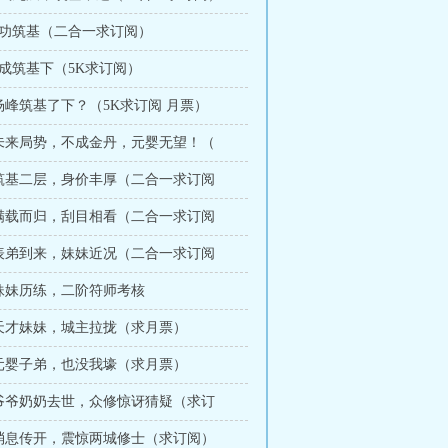
 成功筑基（二合一求订阅）
终成筑基下（5K求订阅）
 杨峰筑基了下？（5K求订阅 月票）
章 未来局势，不成金丹，元婴无望！（
章 筑基二层，身价丰厚（二合一求订阅
章 满载而归，刮目相看（二合一求订阅
章 表弟到来，妹妹近况（二合一求订阅
 妹妹历练，二阶符师考核
章 天才妹妹，城主拉拢（求月票）
章 元婴子弟，也没我壕（求月票）
章 爷爷奶奶去世，众修惊讶猜疑（求订
章 消息传开，震惊两城修士（求订阅）