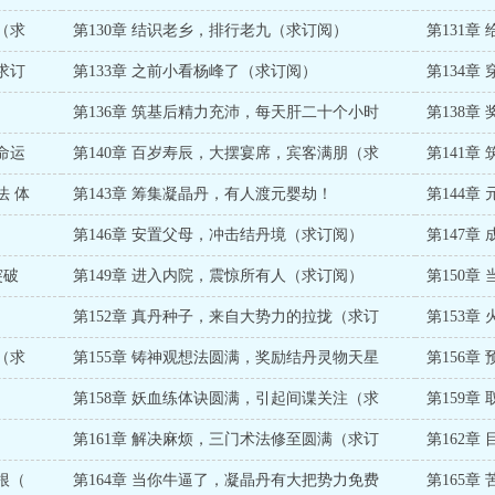
（求
第130章 结识老乡，排行老九（求订阅）
第131章
求订
第133章 之前小看杨峰了（求订阅）
第134
第136章 筑基后精力充沛，每天肝二十个小时
第138
命运
第140章 百岁寿辰，大摆宴席，宾客满朋（求
第141章
法 体
第143章 筹集凝晶丹，有人渡元婴劫！
第144
第146章 安置父母，冲击结丹境（求订阅）
第147
突破
第149章 进入内院，震惊所有人（求订阅）
第150
）
第152章 真丹种子，来自大势力的拉拢（求订
第153章
（求
第155章 铸神观想法圆满，奖励结丹灵物天星
第156
第158章 妖血练体诀圆满，引起间谍关注（求
第159
）
第161章 解决麻烦，三门术法修至圆满（求订
第162
根（
第164章 当你牛逼了，凝晶丹有大把势力免费
第165