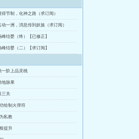
章 懂得节制，化神之路（求订阅）
章 名动一洲，消息传到妖族（求订阅）
 杨峰结婴（终）【已修正】
 杨峰结婴（二）【求订阅】
奖励一阶上品灵桃
励地脉果
基三关
成功绘制火弹符
成为私教
灵根提升