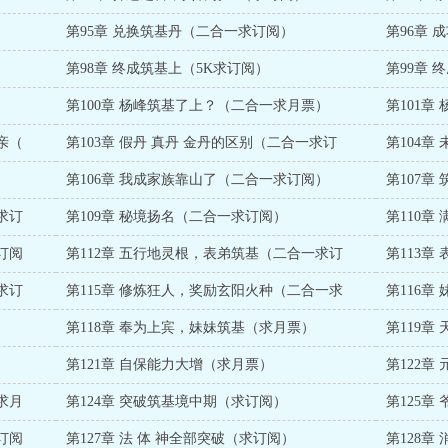
第95章 兑换筑基丹（二合一求订阅）
第96章
第98章 终成筑基上（5K求订阅）
第99章 
第100章 杨峰筑基了上？（二合一求月票）
第101章
亲（
第103章 假丹 真丹 金丹的区别（二合一求订
第104
第106章 我成家族靠山了（二合一求订阅）
第107
求订
第109章 秘境扬名（二合一求订阅）
第110
订阅
第112章 五行地灵根，表弟筑基（二合一求订
第113
求订
第115章 修炼狂人，奖励玄阳火种（二合一求
第116章
第118章 奉为上宾，妹妹筑基（求月票）
第119
第121章 自保能力大增（求月票）
第122
求月
第124章 突破筑基境中期（求订阅）
第125
订阅
第127章 法 体 神全部突破（求订阅）
第128