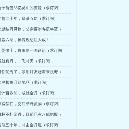
 给予价值38亿灵币的资源（求订阅）
章 穿越二十年，筑基五层（求订阅）
章 奖励结丹灵物，父亲百岁寿辰将至（
 筑基六层，神魂观想法大成！
章 元婴修士，将影响一国命运（求订阅
章 成就真丹，一飞冲天（求订阅）
章 当你优秀了，亲朋好友赶着来祝寿（
 火灵根提升到地品（求订阅）
章 预计百岁前，成就金丹（求订阅）
章 取得信任，交易结丹灵物（求订阅）
章 目标不朽金丹，目前已有八成把握（
章 苦修五十年，冲击金丹境（求订阅）