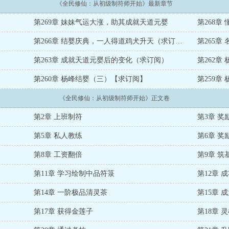
《全民修仙：从初级制符师开始》最新章节
第269章 妹妹气运大涨，助其成就天道元婴
第268
第266章 结婴庆典，一人得道鸡犬升天（求订阅）
第265
第263章 成就天道元婴后的变化（求订阅）
第262章
第260章 杨峰结婴（三）【求订阅】
第259章
《全民修仙：从初级制符师开始》正文卷
第2章 上班制符
第3章 
第5章 私人教练
第6章 奖
第8章 工资翻倍
第9章 筑
第11章 学习绘制中品符箓
第12章 
第14章 一阶极品清灵茶
第15章 
第17章 获得金莲子
第18章 