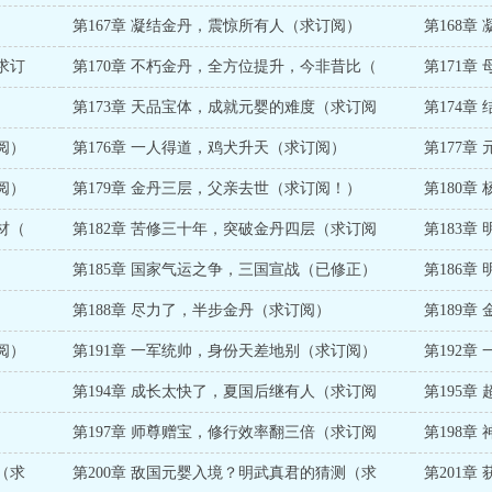
第167章 凝结金丹，震惊所有人（求订阅）
第168
求订
第170章 不朽金丹，全方位提升，今非昔比（
第171
第173章 天品宝体，成就元婴的难度（求订阅
第174
阅）
第176章 一人得道，鸡犬升天（求订阅）
第177
阅）
第179章 金丹三层，父亲去世（求订阅！）
第180
材（
第182章 苦修三十年，突破金丹四层（求订阅
第183
第185章 国家气运之争，三国宣战（已修正）
第186
第188章 尽力了，半步金丹（求订阅）
第189
阅）
第191章 一军统帅，身份天差地别（求订阅）
第192
第194章 成长太快了，夏国后继有人（求订阅
第195
）
第197章 师尊赠宝，修行效率翻三倍（求订阅
第198
（求
第200章 敌国元婴入境？明武真君的猜测（求
第201