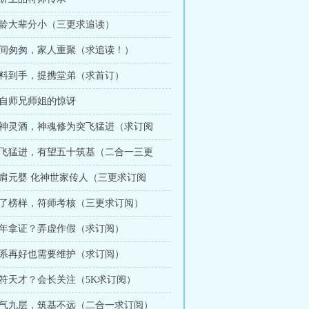
 年龄大辈分小（三更求追读）
 时间匆匆，家人重聚（求追读！）
 材料到手，提携堂弟（求首订）
来自师兄师姐的惊讶
 养神灵酒，神魂修为突飞猛进（求订阅
 突飞猛进，有望五十筑基（二合一三更
 比肩元婴 化神世家传人（三更求订阅
 成了榜样，符师考核（三更求订阅）
 两年拿证？弄虚作假（求订阅）
 关系再好也需要维护（求订阅）
制符天才？会长关注（5K求订阅）
 练气九层，筑基不远（二合一求订阅）