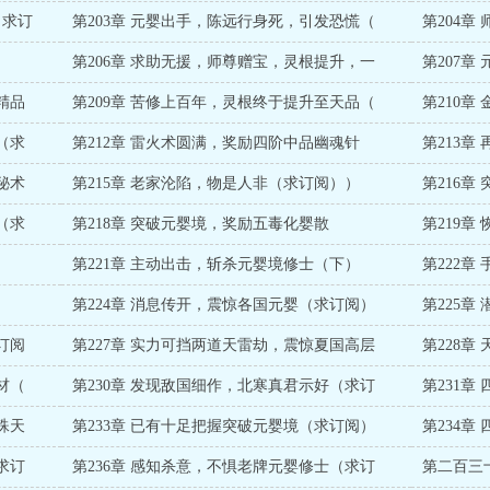
（求订
第203章 元婴出手，陈远行身死，引发恐慌（
第204
第206章 求助无援，师尊赠宝，灵根提升，一
第207章
精品
第209章 苦修上百年，灵根终于提升至天品（
第210
（求
第212章 雷火术圆满，奖励四阶中品幽魂针
第213
秘术
第215章 老家沦陷，物是人非（求订阅））
第216
（求
第218章 突破元婴境，奖励五毒化婴散
第219章
第221章 主动出击，斩杀元婴境修士（下）
第222
第224章 消息传开，震惊各国元婴（求订阅）
第225
订阅
第227章 实力可挡两道天雷劫，震惊夏国高层
第228
材（
第230章 发现敌国细作，北寒真君示好（求订
第231
殊天
第233章 已有十足把握突破元婴境（求订阅）
第234
求订
第236章 感知杀意，不惧老牌元婴修士（求订