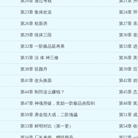
第20章 通过考核
第21章 
第23章 集体欢送
第24章 
第26章 租新房
第27章 
第29章 练体三段
第30章 
第32章 一阶极品延寿果
第33章 
第35章 法 体 神三修
第36章 
第38章 驻颜丹
第39章 
第41章 改头换面
第42章 
第44章 制符这么赚钱？
第45章 
第47章 神魂突破，奖励一阶极品炎阳剑
第48章 
第50章 庚金指大成，二阶傀儡
第51章 
第53章 鲜明对比（第一更）
第54章 
第56章 厂长来接，赠驻颜丹
第57章 