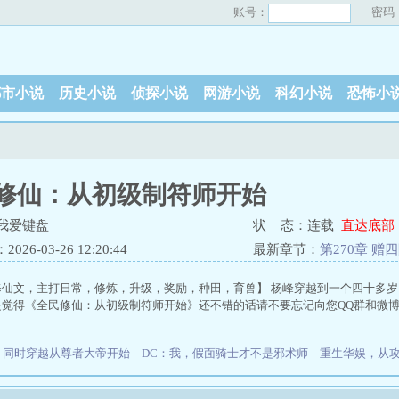
账号：
密码
都市小说
历史小说
侦探小说
网游小说
科幻小说
恐怖小
修仙：从初级制符师开始
我爱键盘
状 态：连载
直达底部
26-03-26 12:20:44
最新章节：
第270章 
仙文，主打日常，修炼，升级，奖励，种田，育兽】 杨峰穿越到一个四十多岁，
是觉得《全民修仙：从初级制符师开始》还不错的话请不要忘记向您QQ群和微
同时穿越从尊者大帝开始
DC：我，假面骑士才不是邪术师
重生华娱，从攻