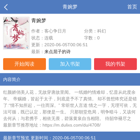
青婉梦
首页
青婉梦
作者：客心争日月
分类：科幻
状态：连载
字数：0
更新：2020-06-05T00:06:51
最新：
来点屈子的诗
开始阅读
加入书架
我的书架
内容简介
红颜娇俏美人花，无故穿唐故里闻。 一纸婚约情难却，忆昔从此度余
年。 帝赐婚，皆起于太子，到底是予不了真情。 却不曾想终究还是错
了:“情不知所起，一往而深。” 常听世人言道:情之一字，无理可依，无
法可循，既已认定，那便是一生。 只那朝堂危局，明争暗斗，又该何
去何从；与君携手，相依无畏，碧落黄泉自当相陪。 待韶华褪尽之
最新章节推荐地址：https://m.dulixs.com/du/4708/
最新章节预览 更新时间：2020-06-05T00:06:51