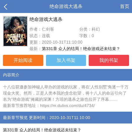
绝命游戏大逃杀
首页
绝命游戏大逃杀
作者：仁剑客
分类：科幻
状态：连载
字数：0
更新：2020-10-31T11:10:00
最新：
第331章 众人的结局！绝命游戏还未结束？
开始阅读
加入书架
我的书架
内容简介
十八位获邀参加神秘人举办的游戏的玩家，将在‘人性别墅’角逐一千万
现金大奖。然而，正是人类本我的贪念欲望，将十八人的命运引向了
名为“绝命游戏”掩藏的深渊！方瑶的逃杀之旅也拉开了序幕.......
最新章节推荐地址：https://m.dulixs.com/du/4734/
最新章节预览 更新时间：2020-10-31T11:10:00
第331章 众人的结局！绝命游戏还未结束？