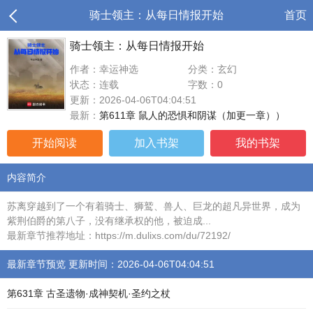
骑士领主：从每日情报开始
首页
骑士领主：从每日情报开始
作者：幸运神选
分类：玄幻
状态：连载
字数：0
更新：2026-04-06T04:04:51
最新：
第611章 鼠人的恐惧和阴谋（加更一章））
开始阅读
加入书架
我的书架
内容简介
苏离穿越到了一个有着骑士、狮鹫、兽人、巨龙的超凡异世界，成为
紫荆伯爵的第八子，没有继承权的他，被迫成...
最新章节推荐地址：https://m.dulixs.com/du/72192/
最新章节预览 更新时间：2026-04-06T04:04:51
第631章 古圣遗物·成神契机·圣约之杖